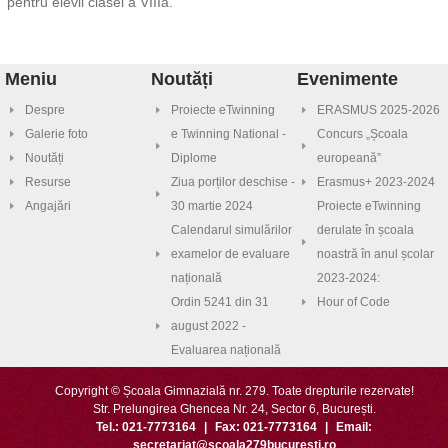
pentru elevii clasei a VIIIa.
Meniu
Noutăți
Evenimente
Despre
Proiecte eTwinning
ERASMUS 2025-2026
Galerie foto
e Twinning National -
Concurs „Școala
Noutăți
Diplome
europeană”
Resurse
Ziua porților deschise -
Erasmus+ 2023-2024
Angajări
30 martie 2024
Proiecte eTwinning
Calendarul simulărilor
derulate în școala
examelor de evaluare
noastră în anul școlar
națională
2023-2024:
Ordin 5241 din 31
Hour of Code
august 2022 -
Evaluarea națională
Copyright © Școala Gimnazială nr. 279. Toate drepturile rezervate!
Str. Prelungirea Ghencea Nr. 24, Sector 6, București.
Tel.: 021-7773164
|
Fax: 021-7773164
|
Email:
secretariat@scoala279bucuresti.ro