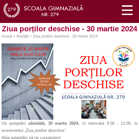
Ziua porților deschise - 30 martie 2024
Acasă >
Noutăți >
Ziua porților deschise - 30 martie 2024
Vă așteptăm
sâmbătă, 30 martie 2024,
în intervalul 9.00 - 13.00, la
evenimentul „Ziua porților deschise”.
Abia așteptăm să ne cunoaștem!