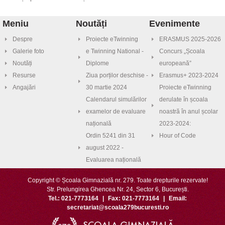
Meniu
Noutăți
Evenimente
Despre
Proiecte eTwinning
ERASMUS 2025-2026
Galerie foto
e Twinning National -
Concurs „Școala
Noutăți
Diplome
europeană”
Resurse
Ziua porților deschise -
Erasmus+ 2023-2024
Angajări
30 martie 2024
Proiecte eTwinning
Calendarul simulărilor
derulate în școala
examelor de evaluare
noastră în anul școlar
națională
2023-2024:
Ordin 5241 din 31
Hour of Code
august 2022 -
Evaluarea națională
Copyright © Școala Gimnazială nr. 279. Toate drepturile rezervate!
Str. Prelungirea Ghencea Nr. 24, Sector 6, București.
Tel.: 021-7773164
|
Fax: 021-7773164
|
Email:
secretariat@scoala279bucuresti.ro