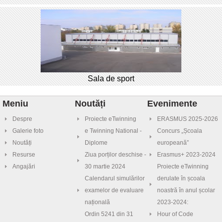
Sala de sport
Meniu
Noutăți
Evenimente
Despre
Proiecte eTwinning
ERASMUS 2025-2026
Galerie foto
e Twinning National -
Concurs „Școala
Noutăți
Diplome
europeană”
Resurse
Ziua porților deschise -
Erasmus+ 2023-2024
Angajări
30 martie 2024
Proiecte eTwinning
Calendarul simulărilor
derulate în școala
examelor de evaluare
noastră în anul școlar
națională
2023-2024:
Ordin 5241 din 31
Hour of Code