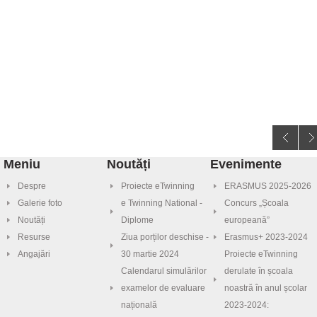
Meniu
Noutăți
Evenimente
Despre
Proiecte eTwinning
ERASMUS 2025-2026
Galerie foto
e Twinning National -
Concurs „Școala
Noutăți
Diplome
europeană”
Resurse
Ziua porților deschise -
Erasmus+ 2023-2024
Angajări
30 martie 2024
Proiecte eTwinning
Calendarul simulărilor
derulate în școala
examelor de evaluare
noastră în anul școlar
națională
2023-2024: